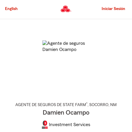
Pasar
al
English
Iniciar Sesión
contenido
principal
Comienzo
del
contenido
principal
®
AGENTE DE SEGUROS DE STATE FARM
,
SOCORRO
, NM
Damien Ocampo
Investment Services