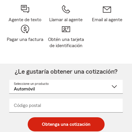
Agente de texto
Llamar al agente
Email al agente
Pagar una factura
Obtén una tarjeta
de identificación
¿Le gustaría obtener una cotización?
Seleccione un producto
Seleccione
un
nombre
de
producto
del
Código postal
Ingresa
Ingresa
_____
menú
un
un
desplegable
código
código
postal
postal
Obtenga una cotización
de
de