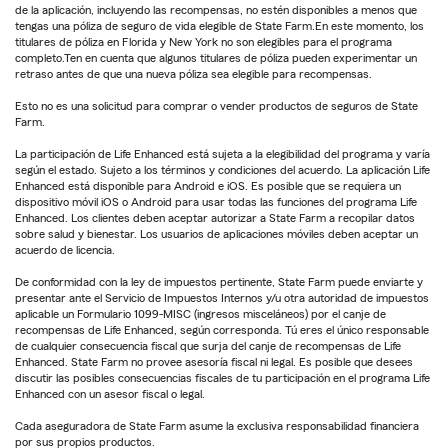
de la aplicación, incluyendo las recompensas, no estén disponibles a menos que
tengas una póliza de seguro de vida elegible de State Farm.En este momento, los
titulares de póliza en Florida y New York no son elegibles para el programa
completo.Ten en cuenta que algunos titulares de póliza pueden experimentar un
retraso antes de que una nueva póliza sea elegible para recompensas.
Esto no es una solicitud para comprar o vender productos de seguros de State
Farm.
La participación de Life Enhanced está sujeta a la elegibilidad del programa y varía
según el estado. Sujeto a los términos y condiciones del acuerdo. La aplicación Life
Enhanced está disponible para Android e iOS. Es posible que se requiera un
dispositivo móvil iOS o Android para usar todas las funciones del programa Life
Enhanced. Los clientes deben aceptar autorizar a State Farm a recopilar datos
sobre salud y bienestar. Los usuarios de aplicaciones móviles deben aceptar un
acuerdo de licencia.
De conformidad con la ley de impuestos pertinente, State Farm puede enviarte y
presentar ante el Servicio de Impuestos Internos y/u otra autoridad de impuestos
aplicable un Formulario 1099-MISC (ingresos misceláneos) por el canje de
recompensas de Life Enhanced, según corresponda. Tú eres el único responsable
de cualquier consecuencia fiscal que surja del canje de recompensas de Life
Enhanced. State Farm no provee asesoría fiscal ni legal. Es posible que desees
discutir las posibles consecuencias fiscales de tu participación en el programa Life
Enhanced con un asesor fiscal o legal.
Cada aseguradora de State Farm asume la exclusiva responsabilidad financiera
por sus propios productos.