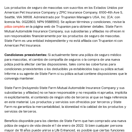
Los productos de seguro de mascotas son suscritos en los Estados Unidos por
American Pet Insurance Company y ZPIC Insurance Company, 6100-4th Ave S,
Seattle, WA 98108. Administrado por Trupanion Managers USA, Inc. (CA: con
licencia No. 0G22803, NPN 9588590). Se aplican términos y condiciones, revise la
póliza completa
en la página web de Trupanion para obtener detalles. State Farm
Mutual Automobile Insurance Company, sus subsidiarias y afiliadas no ofrecen ni
son responsables financieramente por los productos de seguro de mascotas.
State Farm es una entidad independiente y no está afiliada con Trupanion ni con
American Pet Insurance.
Condiciones preexistentes:
Si actualmente tiene una póliza de seguro médico
para mascotas, el cambio de compañía de seguros o la compra de una nueva
póliza podría afectar ciertas disposiciones, tales como las coberturas para
condiciones preexistentes o los deducibles ya establecidos bajo su póliza actual.
Informe a su agente de State Farm si su póliza actual contiene disposiciones que le
convenga mantener.
State Farm (incluyendo State Farm Mutual Automobile Insurance Company y sus
subsidiarias y afiliadas) no se hace responsable y no respalda ni aprueba, implícita
ni explícitamente, el contenido de ningún sitio de terceros al que se haga referencia
en este material. Los productos y servicios son ofrecidos por terceros y State
Farm no garantiza la mercantabilidad, la idoneidad ni la calidad de los productos y
servicios de terceros.
Beneficio disponible para los clientes de State Farm que han comprado una nueva
póliza de seguro de vida desde el 1 de enero de 2022. Si bien cualquier persona
mayor de 18 años puede unirse a Life Enhanced, es posible que ciertas funciones