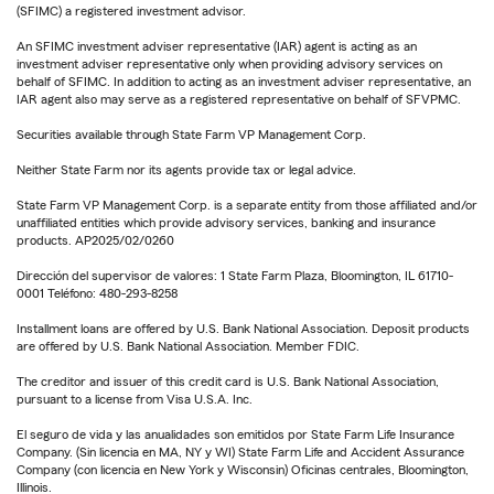
(SFIMC) a registered investment advisor.
An SFIMC investment adviser representative (IAR) agent is acting as an
investment adviser representative only when providing advisory services on
behalf of SFIMC. In addition to acting as an investment adviser representative, an
IAR agent also may serve as a registered representative on behalf of SFVPMC.
Securities available through State Farm VP Management Corp.
Neither State Farm nor its agents provide tax or legal advice.
State Farm VP Management Corp. is a separate entity from those affiliated and/or
unaffiliated entities which provide advisory services, banking and insurance
products. AP2025/02/0260
Dirección del supervisor de valores: 1 State Farm Plaza, Bloomington, IL 61710-
0001 Teléfono: 480-293-8258
Installment loans are offered by U.S. Bank National Association. Deposit products
are offered by U.S. Bank National Association. Member FDIC.
The creditor and issuer of this credit card is U.S. Bank National Association,
pursuant to a license from Visa U.S.A. Inc.
El seguro de vida y las anualidades son emitidos por State Farm Life Insurance
Company. (Sin licencia en MA, NY y WI) State Farm Life and Accident Assurance
Company (con licencia en New York y Wisconsin) Oficinas centrales, Bloomington,
Illinois.